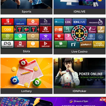
Referral
Sports
IDNLIVE
Promosi
Hubungi Kami
Live Chat
Pengaduan Customer
Slots
Live Casino
Pilih Bahasa:
MASUK
DAFTAR
Lottery
IDNPoker
&copy; DEWAASIA: Link Masuk Resmi Situs Judi
Slot Gacor IDN DEWAASIA. Hak Cipta Dilindungi.