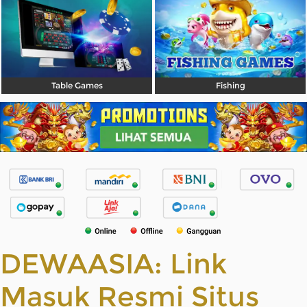
Table Games
Fishing
DEWAASIA: Link
Masuk Resmi Situs