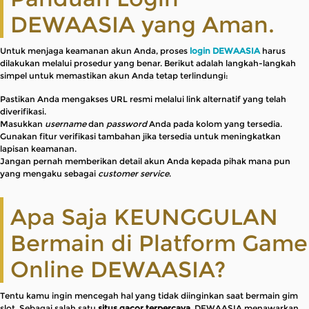
DEWAASIA yang Aman.
Untuk menjaga keamanan akun Anda, proses
login DEWAASIA
harus
dilakukan melalui prosedur yang benar. Berikut adalah langkah-langkah
simpel untuk memastikan akun Anda tetap terlindungi:
Pastikan Anda mengakses URL resmi melalui link alternatif yang telah
diverifikasi.
Masukkan
username
dan
password
Anda pada kolom yang tersedia.
Gunakan fitur verifikasi tambahan jika tersedia untuk meningkatkan
lapisan keamanan.
Jangan pernah memberikan detail akun Anda kepada pihak mana pun
yang mengaku sebagai
customer service
.
Apa Saja KEUNGGULAN
Bermain di Platform Game
Online DEWAASIA?
Tentu kamu ingin mencegah hal yang tidak diinginkan saat bermain gim
slot. Sebagai salah satu
situs gacor terpercaya
, DEWAASIA menawarkan