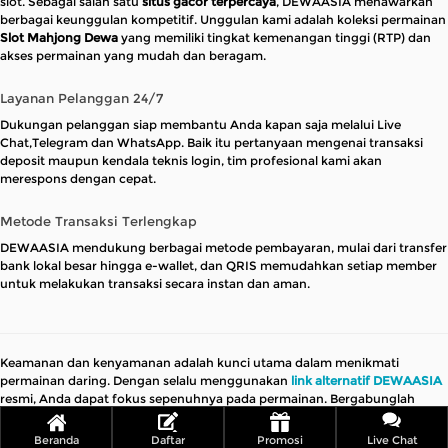
slot. Sebagai salah satu
situs gacor terpercaya
, DEWAASIA menawarkan
berbagai keunggulan kompetitif. Unggulan kami adalah koleksi permainan
Slot Mahjong Dewa
yang memiliki tingkat kemenangan tinggi (RTP) dan
akses permainan yang mudah dan beragam.
Layanan Pelanggan 24/7
Dukungan pelanggan siap membantu Anda kapan saja melalui Live
Chat,Telegram dan WhatsApp. Baik itu pertanyaan mengenai transaksi
deposit maupun kendala teknis login, tim profesional kami akan
merespons dengan cepat.
Metode Transaksi Terlengkap
DEWAASIA mendukung berbagai metode pembayaran, mulai dari transfer
bank lokal besar hingga e-wallet, dan QRIS memudahkan setiap member
untuk melakukan transaksi secara instan dan aman.
Keamanan dan kenyamanan adalah kunci utama dalam menikmati
permainan daring. Dengan selalu menggunakan
link alternatif DEWAASIA
resmi, Anda dapat fokus sepenuhnya pada permainan. Bergabunglah
sekarang dengan komunitas DEWAASIA dan nikmati pengalaman bermain
di situs terbaik saat ini.
Beranda
Daftar
Promosi
Live Chat