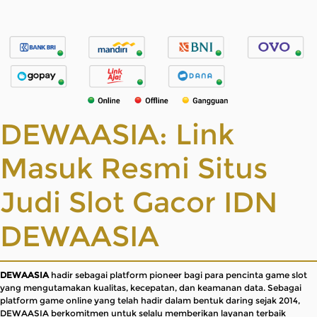
DEWAASIA: Link
Masuk Resmi Situs
Judi Slot Gacor IDN
DEWAASIA
DEWAASIA
hadir sebagai platform pioneer bagi para pencinta game slot
yang mengutamakan kualitas, kecepatan, dan keamanan data. Sebagai
platform game online yang telah hadir dalam bentuk daring sejak 2014,
DEWAASIA berkomitmen untuk selalu memberikan layanan terbaik