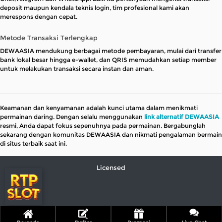
deposit maupun kendala teknis login, tim profesional kami akan
merespons dengan cepat.
Metode Transaksi Terlengkap
DEWAASIA mendukung berbagai metode pembayaran, mulai dari transfer
bank lokal besar hingga e-wallet, dan QRIS memudahkan setiap member
untuk melakukan transaksi secara instan dan aman.
Keamanan dan kenyamanan adalah kunci utama dalam menikmati
permainan daring. Dengan selalu menggunakan
link alternatif DEWAASIA
resmi, Anda dapat fokus sepenuhnya pada permainan. Bergabunglah
sekarang dengan komunitas DEWAASIA dan nikmati pengalaman bermain
di situs terbaik saat ini.
Licensed