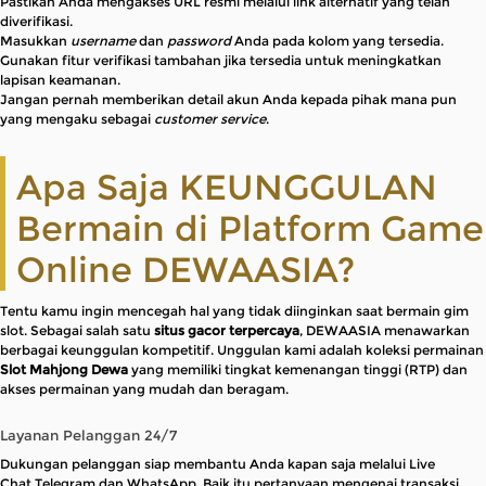
Pastikan Anda mengakses URL resmi melalui link alternatif yang telah
diverifikasi.
Masukkan
username
dan
password
Anda pada kolom yang tersedia.
Gunakan fitur verifikasi tambahan jika tersedia untuk meningkatkan
lapisan keamanan.
Jangan pernah memberikan detail akun Anda kepada pihak mana pun
yang mengaku sebagai
customer service
.
Apa Saja KEUNGGULAN
Bermain di Platform Game
Online DEWAASIA?
Tentu kamu ingin mencegah hal yang tidak diinginkan saat bermain gim
slot. Sebagai salah satu
situs gacor terpercaya
, DEWAASIA menawarkan
berbagai keunggulan kompetitif. Unggulan kami adalah koleksi permainan
Slot Mahjong Dewa
yang memiliki tingkat kemenangan tinggi (RTP) dan
akses permainan yang mudah dan beragam.
Layanan Pelanggan 24/7
Dukungan pelanggan siap membantu Anda kapan saja melalui Live
Chat,Telegram dan WhatsApp. Baik itu pertanyaan mengenai transaksi